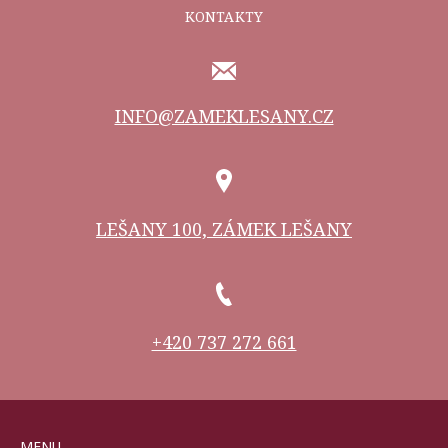
KONTAKTY
INFO@ZAMEKLESANY.CZ
LEŠANY 100, ZÁMEK LEŠANY
+420 737 272 661
MENU